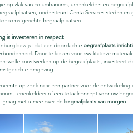
ië op vlak van columbariums, urnenkelders en begraafpl
begraafplaatsen, ondersteunt Centa Services steden en 
 toekomstgerichte begraafplaatsen.
ng is investeren in respect
nburg bewijst dat een doordachte 
begraafplaats inricht
verbondenheid. Door te kiezen voor kwalitatieve materiale
enisvolle kunstwerken op de begraafplaats, investeert 
mstgerichte omgeving.
emeente op zoek naar een partner voor de ontwikkeling 
arium, urnenkelders of een totaalconcept voor uw begra
t graag met u mee over de 
begraafplaats van morgen
.