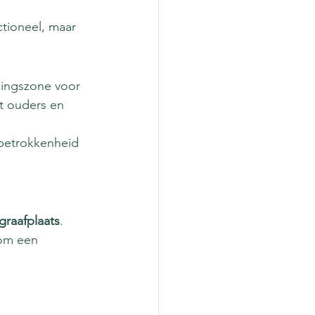
ctioneel, maar 
kingszone voor 
t ouders en 
betrokkenheid 
graafplaats
. 
om een 