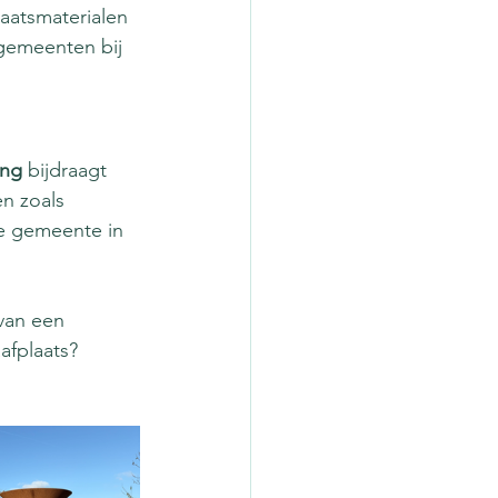
aatsmaterialen 
gemeenten bij 
ing
 bijdraagt 
n zoals 
de gemeente in 
van een 
afplaats?