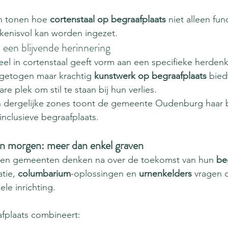
n tonen hoe 
cortenstaal op begraafplaats
 niet alleen fun
ekenisvol kan worden ingezet.
 een blijvende herinnering
el in cortenstaal geeft vorm aan een specifieke herden
ingetogen maar krachtig 
kunstwerk op begraafplaats
 bied
re plek om stil te staan bij hun verlies.
in dergelijke zones toont de gemeente Oudenburg haar 
inclusieve begraafplaats.
an morgen: meer dan enkel graven
 en gemeenten denken na over de toekomst van hun 
be
tie, 
columbarium
-oplossingen en 
urnenkelders
 vragen 
le inrichting.
fplaats combineert: