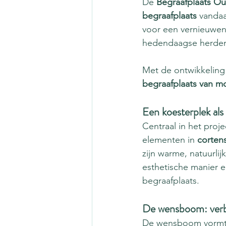
De 
Begraafplaats O
begraafplaats
 vandaa
voor een vernieuwe
hedendaagse herde
Met de ontwikkeling
begraafplaats van m
Een koesterplek als
Centraal in het proj
elementen in 
cortens
zijn warme, natuurlij
esthetische manier 
begraafplaats.
De wensboom: verb
De wensboom vormt h