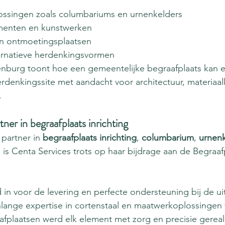
ossingen zoals columbariums en urnenkelders
ementen en kunstwerken
n ontmoetingsplaatsen
ernatieve herdenkingsvormen
enburg toont hoe een gemeentelijke begraafplaats kan e
denkingssite met aandacht voor architectuur, materiaal
.
ner in begraafplaats inrichting
partner in 
begraafplaats inrichting
, 
columbarium
, 
urnenk
is Centa Services trots op haar bijdrage aan de Begraaf
 in voor de levering en perfecte ondersteuning bij de uit
enlange expertise in cortenstaal en maatwerkoplossingen 
fplaatsen werd elk element met zorg en precisie gereal