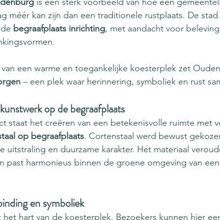
udenburg
 is een sterk voorbeeld van hoe een gemeenteli
g méér kan zijn dan een traditionele rustplaats. De sta
nde 
begraafplaats inrichting
, met aandacht voor beleving
nkingsvormen.
 van een warme en toegankelijke koesterplek zet Ouden
orgen
 – een plek waar herinnering, symboliek en rust 
 kunstwerk op de begraafplaats
ect staat het creëren van een betekenisvolle ruimte met v
taal op begraafplaats
. Cortenstaal werd bewust gekoze
ke uitstraling en duurzame karakter. Het materiaal verou
en past harmonieus binnen de groene omgeving van een
inding en symboliek
et hart van de koesterplek. Bezoekers kunnen hier ee