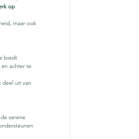
erk op 
heid, maar ook 
e biedt 
en achter te 
deel uit van 
.
 de serene 
 ondersteunen 