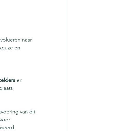
volueren naar 
keuze en 
elders
 en 
plaats 
voering van dit 
voor 
iseerd.