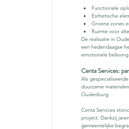
Functionele opl
Esthetische el
Groene zones e
Ruimte voor alt
De realisatie in Oud
een hedendaagse her
emotionele beleving
Centa Services: part
Als gespecialiseerde 
duurzame materialen 
Oudenburg.
Centa Services stond
project. Dankzij jar
gemeentelijke begraa