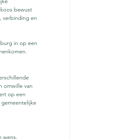
jke 
d koos bewust 
, verbinding en 
burg in op een 
samenkomen.
erschillende 
n omwille van 
dert op een 
 gemeentelijke 
n wens, 