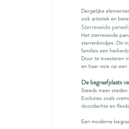
Dergelijke elemente
ook artistiek en bet
Sterreweide paneel:
Het sterreweide pane
sterrenkindjes. Dit 
families een herkenba
Door te investeren 
en haar visie op een 
De begraafplaats v
Steeds meer steden
Evoluties zoals crema
doordachte en flexibe
Een moderne begraa